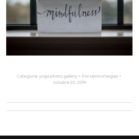
Categoría:
yoga photo gallery
Por
ramiromegias
octubre 20, 2019
Navegación
entre