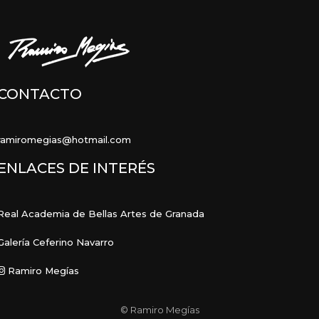
álbumes
CONTACTO
ramiromegias@hotmail.com
ENLACES DE INTERÉS
Real Academia de Bellas Artes de Granada
Galería Ceferino Navarro
Ramiro Megías
© Ramiro Megías